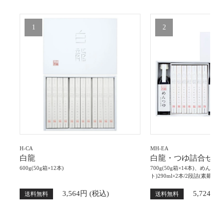
1
2
H-CA
MH-EA
白龍
白龍・つゆ詰合せ
600g(50g箱×12本)
700g(50g箱×14本)、めん
ト)290ml×2本/2段詰(素麺)
3,564円 (税込)
5,724円
送料無料
送料無料