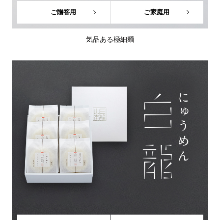
ご贈答用
ご家庭用
気品ある極細麺