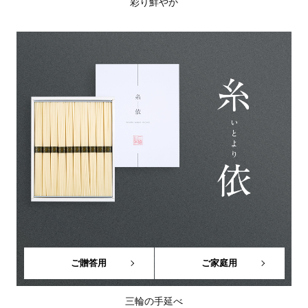
彩り鮮やか
ご贈答用
ご家庭用
三輪の手延べ