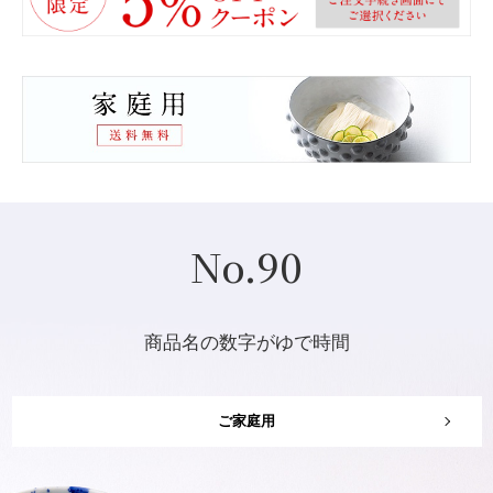
白龍にゅうめん
糸依プレミアム
にゅうめん
にゅうめん
No.90
カップタイプ
シリーズ
極細麺「白龍」を上品な味わいの
商品名の数字がゆで時間
三輪の手延べ
にゅうめんに仕上げました。
2年熟成
ご贈答用
ご贈答用
ご家庭用
ご家庭用
ご家庭用
ご贈答用
ご贈答用
ご家庭用
ご家庭用