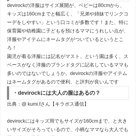
devirockの洋服はサイズ展開が、ベビーは80cmから、
キッズは160cmまでと幅広く、「兄弟や姉妹でリンクコ
ーデをしやすい」という口コミが多数です！また、特に
保育園や幼稚園に子どもを預けるママにうれしい点が、
洋服やアイテムにネームタグがついているというとこ
ろ！
園児が着る洋服には記名がマスト、という園は多く、ス
ペースがなく洋服のブランドタグに記名しているママも
多いのではないでしょうか。devirockの洋服やアイテム
はネームタグがあるので便利、と評判が良いんです
・devirockには大人の服はあるの？
出典：@ kumi.fさん【キラポス通信】
devirockにはキッズ用でもサイズが160cmまで、と大き
いサイズがそろっているので、小柄なママなら大人でも