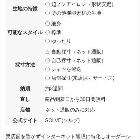
〇 超ノンアイロン（形状安定）
生地の特徴
〇 その他機能素材の生地
〇 細身
可能なスタイル
〇 標準
〇 ゆったり
△ 自動採寸（ネット通販）
〇 自己採寸（ネット通販）
採寸方法
〇 シャツを郵送
〇 店舗採寸(来店採寸サービス)
納期
約3週間
直し
商品到着日から30日間無料
店舗
ネット通販のみに対応
公式サイト
SOLVE(ソルブ)
実店舗を置かずインターネット通販に特化しオーダーシ