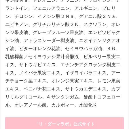
ギン酸Ｎａ、トレオニン、アラニン、イソロイシン、ア
ラントイン、フェニルアラニン、アルギニン、プロリ
ン、チロシン、イノシン酸２Ｎａ、グアニル酸２Ｎａ、
ユビキノン、グリチルリチン酸２Ｋ、スクワラン、オレ
ンジ果皮油、グレープフルーツ果皮油、エンピツビャク
シン油、アトラスシーダー樹皮油、ニオイテンジクアオ
イ油、ビターオレンジ花油、セイヨウハッカ油、ＢＧ、
乳酸桿菌／セイヨウナシ果汁発酵液、ビルベリー果実エ
キス、サトウキビエキス、エナンチアクロランタ樹皮エ
キス、ノイバラ果実エキス、イザヨイバラエキス、アー
チチョーク葉エキス、オレンジ果実エキス、レモン果実
エキス、ベニバナ花エキス、サトウカエデエキス、カプ
リリルグリコール、キサンタンガム、酢酸トコフェロー
ル、オレアノール酸、カルボマー、水酸化Ｋ
「リ・ダーマラボ」公式サイト