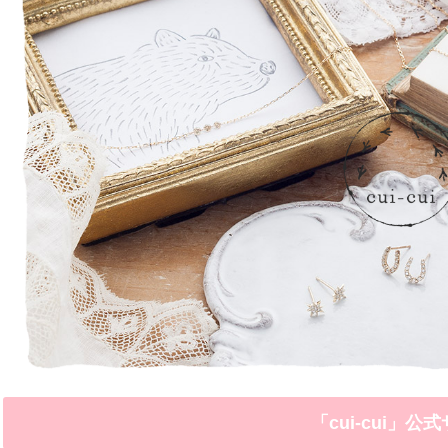
「cui-cui」公