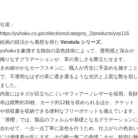
引用：
https://yuhaku.co.jp/collections/category_2/products/yvp116
絵画の技法から着想を得た
Veratula シリーズ
。
yuhakuを象徴する独自の染色技術によって、透明感と深みが
織りなすグラデーションが、革の美しさを際立たせます。
きめ細やかなカーフスキンに、職人が丹念に手染めを施すこと
で、不透明なはずの革に透き通るような光沢と上質な艶を宿し
ました。
内装にはキズが目立ちにくいサフィアーノレザーを採用。長財
布は紙幣約30枚、カード約12枚を収められるほか、チケット
や領収書を収納できる便利なフリーポケットも備えています。
「濱櫻」では、製品のフォルムや基礎となるグラデーションに
合わせて、一点一点丁寧に染色を行うため、仕上がりの色合い
には個体差が生じます。その唯一無二の表情こそが、特別な魅