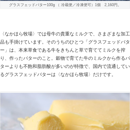
グラスフェッドバター100g （ 冷蔵便／冷凍便可）1個 2,160円。
〈なかほら牧場〉では母牛の貴重なミルクで、さまざまな加工
品も手掛けています。そのうちのひとつ「グラスフェッドバタ
ー」は、本来草食である牛をきちんと草で育ててミルクを搾
り、作ったバターのこと。穀物で育てた牛のミルクから作るバ
ターよりも不飽和脂肪酸が多いのが特徴で、国内で流通してい
るグラスフェッドバターは〈なかほら牧場〉だけです。