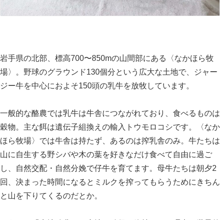
岩手県の北部、標高700〜850mの山間部にある〈なかほら牧
場〉。野球のグラウンド130個分という広大な土地で、ジャー
ジー牛を中心におよそ150頭の乳牛を放牧しています。
一般的な酪農では乳牛は牛舎につながれており、食べるものは
穀物。主な餌は遺伝子組換えの輸入トウモロコシです。〈なか
ほら牧場〉では牛舎は持たず、あるのは搾乳舎のみ。牛たちは
山に自生する野シバや木の葉を好きなだけ食べて自由に過ご
し、自然交配・自然分娩で仔牛を育てます。母牛たちは朝夕2
回、決まった時間になるとミルクを搾ってもらうためにきちん
と山を下りてくるのだとか。