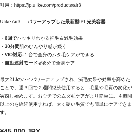
引用：https://jp.ulike.com/products/air3
Ulike Air3 —
パワーアップした最新型IPL光美容器
・
6回で
ハッキリわかる抑毛＆減毛効果
・
30分間
肌のひんやり感が続く
・
VIO対応-
１台で全身のムダ毛ケアができる
・
自動連射モード
-約8分で全身ケア
最大21Jのハイパワーにアップされ、減毛効果や効率を高めた
ことで、週３回で２週間継続使用すると、毛量や毛質の変化が
実感し始めます。おウチでのムダ毛ケアがより簡単に。４週間
以上のを継続使用すれば、太く硬い毛質でも簡単にケアできま
す。
¥45,000 JPY