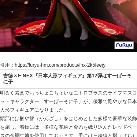
引用：https://furyu-hm.com/products/fnx-2k5feejy
吉徳 × F:NEX『日本人形フィギュア』第12弾はすーぱーそ
に子
明るく素直でおっちょこちょいなニトロプラスのライブマスコ
ットキャラクター「すーぱーそに子」が、優雅で艶やかな日本
人形フィギュアになりました。
頭部には櫛や簪（かんざし）をはじめとした多様で豪華な装飾
を施し、着物には、多様な花柄と金糸を織り込んだレッドベー
スの金襴生地を使用しております。手には三味線と撥（ばち）